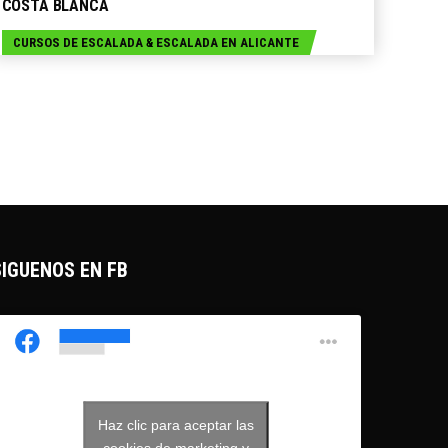
COSTA BLANCA
CURSOS DE ESCALADA
&
ESCALADA EN ALICANTE
SIGUENOS EN FB
Haz clic para aceptar las
javiermarinmountainguide
cookies de marketing y