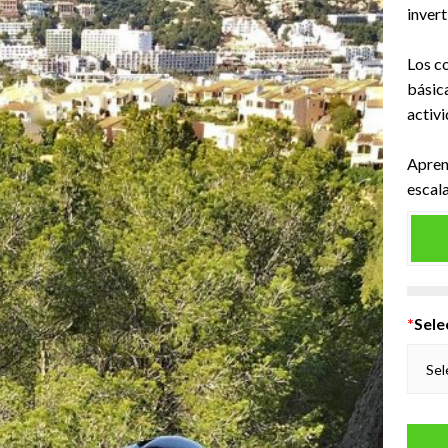
invert
Los c
básica
activi
Apren
escal
*
Sele
Sel