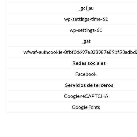
_gcl_au
wp-settings-time-61
wp-settings-61
_gat
wfwaf-authcookie-8fbf0d697e328987e89bf53adbd
Redes sociales
Facebook
Servicios de terceros
Google reCAPTCHA
Google Fonts