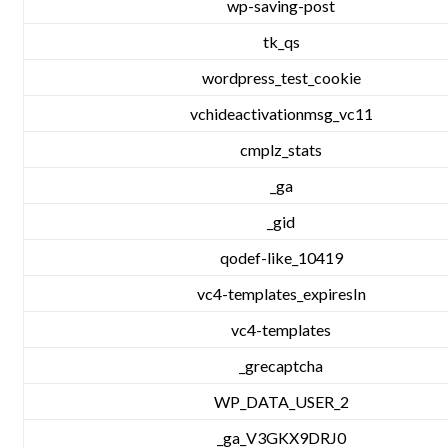
wp-saving-post
tk_qs
wordpress_test_cookie
vchideactivationmsg_vc11
cmplz_stats
_ga
_gid
qodef-like_10419
vc4-templates_expiresIn
vc4-templates
_grecaptcha
WP_DATA_USER_2
_ga_V3GKX9DRJ0