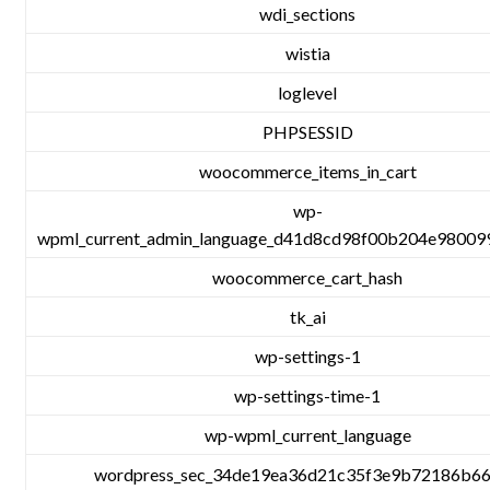
wdi_sections
wistia
loglevel
PHPSESSID
woocommerce_items_in_cart
wp-
wpml_current_admin_language_d41d8cd98f00b204e98009
woocommerce_cart_hash
tk_ai
wp-settings-1
wp-settings-time-1
wp-wpml_current_language
wordpress_sec_34de19ea36d21c35f3e9b72186b6