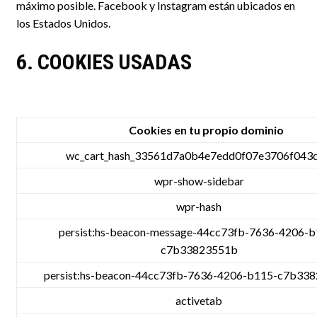
máximo posible. Facebook y Instagram están ubicados en
los Estados Unidos.
6. COOKIES USADAS
Cookies en tu propio dominio
wc_cart_hash_33561d7a0b4e7edd0f07e3706f043
wpr-show-sidebar
wpr-hash
persist:hs-beacon-message-44cc73fb-7636-4206-b
c7b33823551b
persist:hs-beacon-44cc73fb-7636-4206-b115-c7b33
activetab