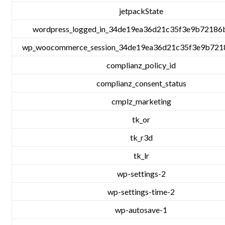
jetpackState
wordpress_logged_in_34de19ea36d21c35f3e9b72186
wp_woocommerce_session_34de19ea36d21c35f3e9b72
complianz_policy_id
complianz_consent_status
cmplz_marketing
tk_or
tk_r3d
tk_lr
wp-settings-2
wp-settings-time-2
wp-autosave-1