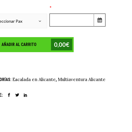
*
eccionar Pax
0,00€
AÑADIR AL CARRITO
Escalada en Alicante
Multiaventura Alicante
ORÍAS:
,
E: