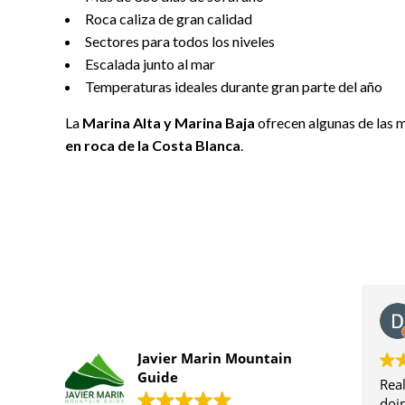
Roca caliza de gran calidad
Sectores para todos los niveles
Escalada junto al mar
Temperaturas ideales durante gran parte del año
La
Marina Alta y Marina Baja
ofrecen algunas de las 
en roca de la Costa Blanca
.
Dennis vdH
14 Febrero 2023
Javier Marin Mountain
Guide
Really nice guide. We now are
doing a course with him for my 8