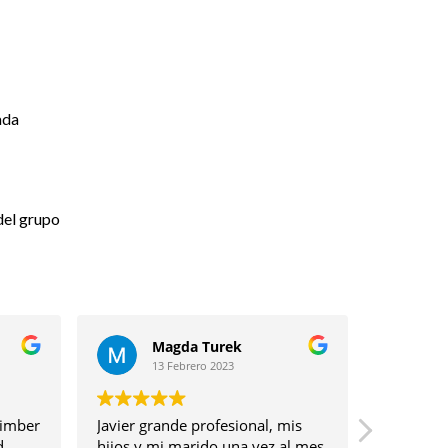
ada
del grupo
S
Verónica Rubio
13 Febrero 2023
al, mis
La actividad con Javier fue una
null
vez al mes
maravilla. Conectamos mucho