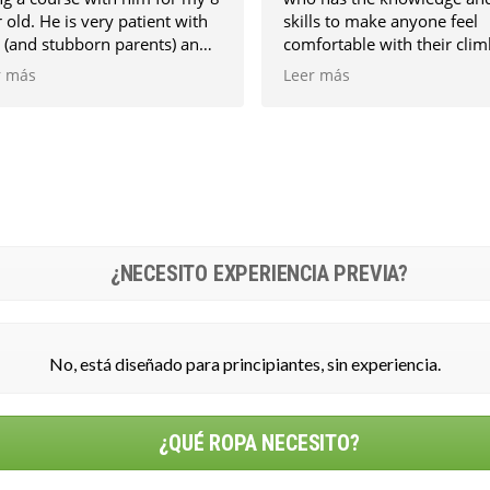
skills to make anyone feel
siguen las rutas con el 
comfortable with their climbing
encantados. Siempre e
adventure. He’s personable and a
esperando la siguiente 
Leer más
Leer más
good communicator. Highly
Gracias
recommended!
¿NECESITO EXPERIENCIA PREVIA?
No, está diseñado para principiantes, sin experiencia.
¿QUÉ ROPA NECESITO?