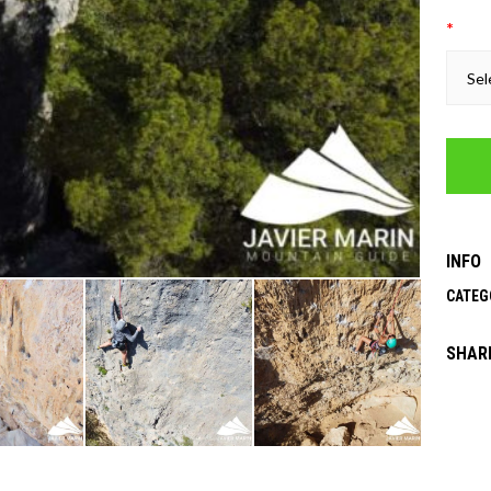
*
Sel
INFO
CATEG
SHAR