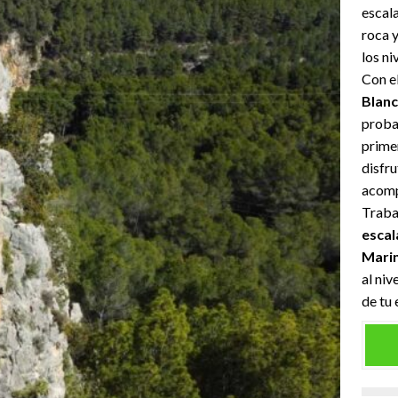
escala
roca 
los ni
Con e
Blan
proba
primer
disfru
acomp
Traba
escal
Marin
al niv
de tu 