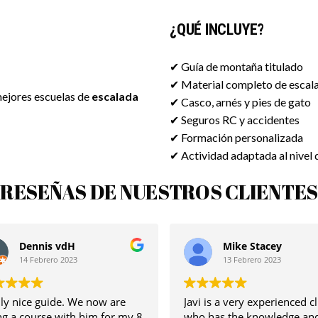
¿QUÉ INCLUYE?
✔ Guía de montaña titulado
✔ Material completo de escal
mejores escuelas de
escalada
✔ Casco, arnés y pies de gato
✔ Seguros RC y accidentes
✔ Formación personalizada
✔ Actividad adaptada al nivel 
RESEÑAS DE NUESTROS CLIENTE
Mike Stacey
Magda Turek
13 Febrero 2023
13 Febrero 2023
Javi is a very experienced climber
Javier grande profesion
who has the knowledge and
hijos y mi marido una 