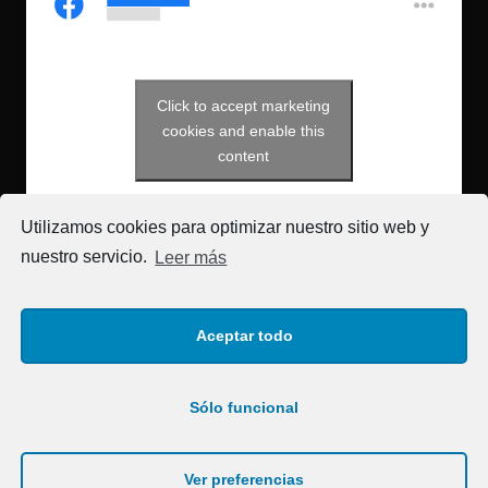
Click to accept marketing
javiermarinmountainguide
cookies and enable this
content
Utilizamos cookies para optimizar nuestro sitio web y
nuestro servicio.
Leer más
Aceptar todo
Sólo funcional
Ver preferencias
Javier Marin © 2020 | by
Diego Valobra